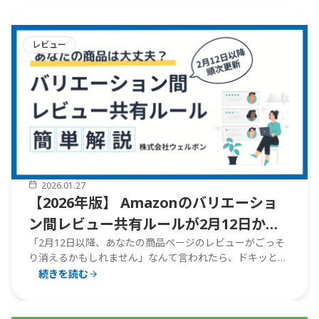
レビュー
2026.01.27
【2026年版】 Amazonのバリエーショ
ン間レビュー共有ルールが2月12日から
変更。Amazon出品者として準備すべき
「2月12日以降、あなたの商品ページのレビューがごっそ
り消えるかもしれません」なんて言われたら、ドキッとし
ことは？Amazon運用支援のプロが徹底
ませんか？ でも、ご安心ください。これは決してネガティ
続きを読む
解説
ブな変更ではありません。正しく理解して、きちんと準備
すれば、むしろ顧客満足度の向上と返品率の低下につなが
【2026
る、ポジティブな
...