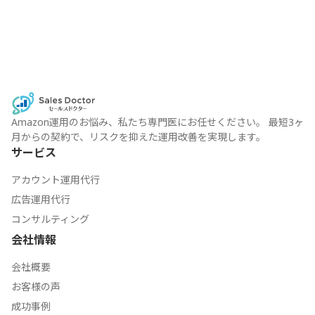
最
が
新
2
版】
月
Amazon
12
Vine
日
の
か
レ
ら
ビ
変
ュ
Amazon運用のお悩み、私たち専門医にお任せください。 最短3ヶ
更。
ー
月からの契約で、リスクを抑えた運用改善を実現します。
Amazon
集
サービス
出
計
品
ル
アカウント運用代行
者
ー
広告運用代行
と
ル
し
コンサルティング
が
て
刷
会社情報
準
新
備
会社概要
す
お客様の声
べ
き
成功事例