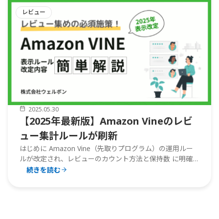
年
レビュー
版】
Amazon
の
バ
リ
エ
ー
シ
ョ
2025.05.30
ン
【2025年最新版】Amazon Vineのレビ
間
レ
ュー集計ルールが刷新
ビ
はじめに Amazon Vine（先取りプログラム）の運用ルー
ュ
ルが改定され、レビューのカウント方法と保持数 に明確な
ー
制限が設けられました。「子ASINを後からまとめてバリ
続きを読む
共
エーション化 ⇒ レビューを合算」という従来のテクニッ
有
クは、今後ほぼ機能しなくなります。短期で評価を集めた
ル
【2025
いセ
...
ー
年
ル