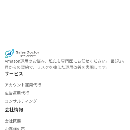
底
比
較】
Amazon
運
用
代
行
は
企
Amazon運用のお悩み、私たち専門医にお任せください。 最短3ヶ
業
月からの契約で、リスクを抑えた運用改善を実現します。
vs
サービス
フ
リ
アカウント運用代行
ー
広告運用代行
ラ
コンサルティング
ン
ス
会社情報
ど
会社概要
ち
ら
お客様の声