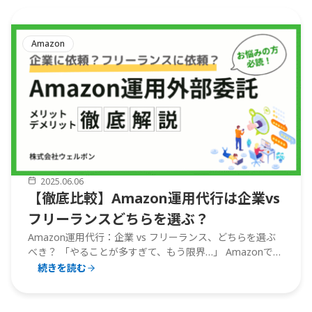
Amazon
2025.06.06
【徹底比較】Amazon運用代行は企業vs
フリーランスどちらを選ぶ？
Amazon運用代行：企業 vs フリーランス、どちらを選ぶ
べき？ 「やることが多すぎて、もう限界…」 Amazonで商
品を販売していると、在庫管理、広告運用、競合対策…や
続きを読む
ることが山積みで手が回らない状況になりがちです。そこ
で注目されるのがAmazon運用の外注。専門知識を持つプ
【徹
...