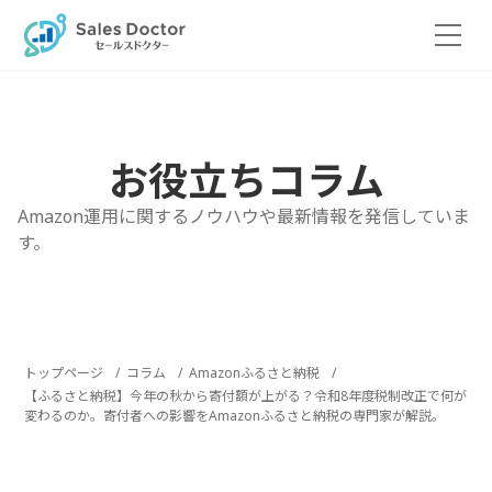
Skip
to
the
content
お役立ちコラム
Amazon運用に関するノウハウや最新情報を発信していま
す。
トップページ
コラム
Amazonふるさと納税
【ふるさと納税】今年の秋から寄付額が上がる？令和8年度税制改正で何が
変わるのか。寄付者への影響をAmazonふるさと納税の専門家が解説。